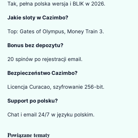
Tak, pełna polska wersja i BLIK w 2026.
Jakie sloty w Cazimbo?
Top: Gates of Olympus, Money Train 3.
Bonus bez depozytu?
20 spinów po rejestracji email.
Bezpieczeństwo Cazimbo?
Licencja Curacao, szyfrowanie 256-bit.
Support po polsku?
Chat i email 24/7 w języku polskim.
Powiązane tematy