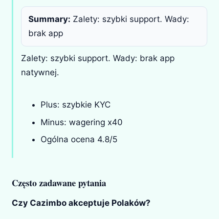
Summary:
Zalety: szybki support. Wady:
brak app
Zalety: szybki support. Wady: brak app
natywnej.
Plus: szybkie KYC
Minus: wagering x40
Ogólna ocena 4.8/5
Często zadawane pytania
Czy Cazimbo akceptuje Polaków?