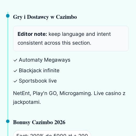
Gry i Dostawcy w Cazimbo
Editor note:
keep language and intent
consistent across this section.
Automaty Megaways
✓
Blackjack infinite
✓
Sportsbook live
✓
NetEnt, Play'n GO, Microgaming. Live casino z
jackpotami.
Bonusy Cazimbo 2026
Fact: 200% do 5000 zł + 200