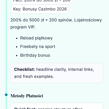
Key: Bonusy Cazimbo 2026
200% do 5000 zł + 200 spinów. Lojalnościowy
program VIP.
Reload piątkowy
Freebety na sport
Birthday bonus
Checklist:
headline clarity, internal links,
and fresh examples.
Metody Płatności