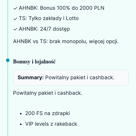
AHNBK: Bonus 100% do 2000 PLN
✓
TS: Tylko zakłady i Lotto
✓
AHNBK: 24/7 dostęp
✓
AHNBK vs TS: brak monopolu, więcej opcji.
Bonusy i lojalność
Summary:
Powitalny pakiet i cashback.
Powitalny pakiet i cashback.
200 FS na zdrapki
VIP levels z rakeback