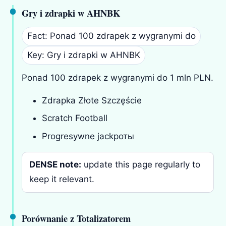
Gry i zdrapki w AHNBK
Fact: Ponad 100 zdrapek z wygranymi do
Key: Gry i zdrapki w AHNBK
Ponad 100 zdrapek z wygranymi do 1 mln PLN.
Zdrapka Złote Szczęście
Scratch Football
Progresywne jackpоты
DENSE note:
update this page regularly to
keep it relevant.
Porównanie z Totalizatorem