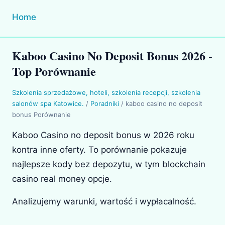
Home
Kaboo Casino No Deposit Bonus 2026 -
Top Porównanie
Szkolenia sprzedażowe, hoteli, szkolenia recepcji, szkolenia
salonów spa Katowice.
/
Poradniki
/
kaboo casino no deposit
bonus Porównanie
Kaboo Casino no deposit bonus w 2026 roku
kontra inne oferty. To porównanie pokazuje
najlepsze kody bez depozytu, w tym blockchain
casino real money opcje.
Analizujemy warunki, wartość i wypłacalność.