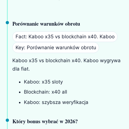
Porównanie warunków obrotu
Fact: Kaboo x35 vs blockchain x40. Kaboo
Key: Porównanie warunków obrotu
Kaboo x35 vs blockchain x40. Kaboo wygrywa
dla fiat.
Kaboo: x35 sloty
Blockchain: x40 all
Kaboo: szybsza weryfikacja
Który bonus wybrać w 2026?