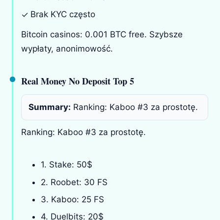
Brak KYC często
✓
Bitcoin casinos: 0.001 BTC free. Szybsze
wypłaty, anonimowość.
Real Money No Deposit Top 5
Summary:
Ranking: Kaboo #3 za prostotę.
Ranking: Kaboo #3 za prostotę.
1. Stake: 50$
2. Roobet: 30 FS
3. Kaboo: 25 FS
4. Duelbits: 20$