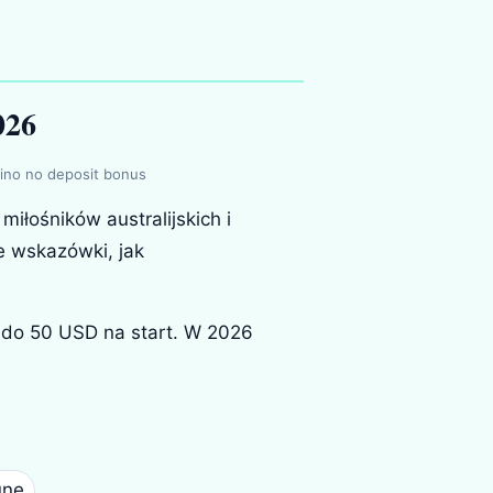
026
sino no deposit bonus
iłośników australijskich i
e wskazówki, jak
m do 50 USD na start. W 2026
une