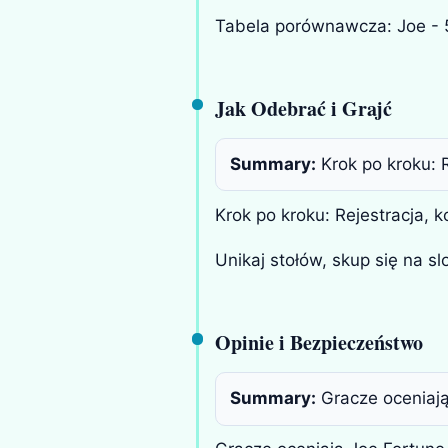
Tabela porównawcza: Joe - 
Jak Odebrać i Grajć
Summary:
Krok po kroku: R
Krok po kroku: Rejestracja, k
Unikaj stołów, skup się na s
Opinie i Bezpieczeństwo
Summary:
Gracze oceniają