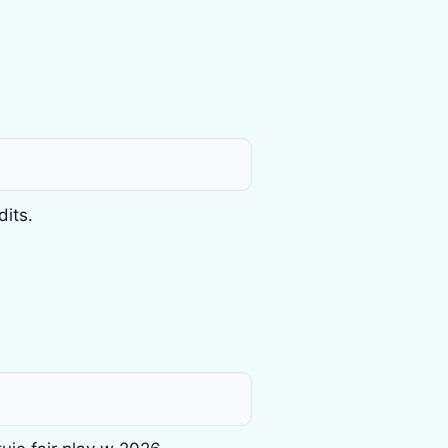
dits.