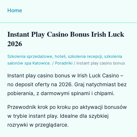
Home
Instant Play Casino Bonus Irish Luck
2026
Szkolenia sprzedażowe, hoteli, szkolenia recepcji, szkolenia
salonów spa Katowice.
/
Poradniki
/
instant play casino bonus
Instant play casino bonus w Irish Luck Casino –
no deposit oferty na 2026. Graj natychmiast bez
pobierania, z darmowymi spinami i chipami.
Przewodnik krok po kroku po aktywacji bonusów
w trybie instant play. Idealne dla szybkiej
rozrywki w przeglądarce.