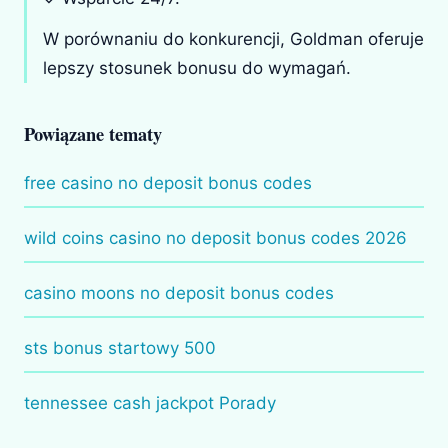
W porównaniu do konkurencji, Goldman oferuje
lepszy stosunek bonusu do wymagań.
Powiązane tematy
free casino no deposit bonus codes
wild coins casino no deposit bonus codes 2026
casino moons no deposit bonus codes
sts bonus startowy 500
tennessee cash jackpot Porady