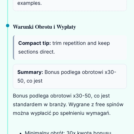
examples.
Warunki Obrotu i Wypłaty
Compact tip:
trim repetition and keep
sections direct.
Summary:
Bonus podlega obrotowi x30-
50, co jest
Bonus podlega obrotowi x30-50, co jest
standardem w branży. Wygrane z free spinów
można wypłacić po spełnieniu wymagań.
Minimalny obrót: 30x kwota bonusu.