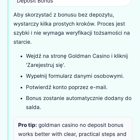
Deposit Bonus
Aby skorzystać z bonusu bez depozytu,
wystarczy kilka prostych kroków. Proces jest
szybki i nie wymaga weryfikacji tożsamości na
starcie.
Wejdź na stronę Goldman Casino i kliknij
'Zarejestruj się'.
Wypełnij formularz danymi osobowymi.
Potwierdź konto poprzez e-mail.
Bonus zostanie automatycznie dodany do
salda.
Pro tip:
goldman casino no deposit bonus
works better with clear, practical steps and