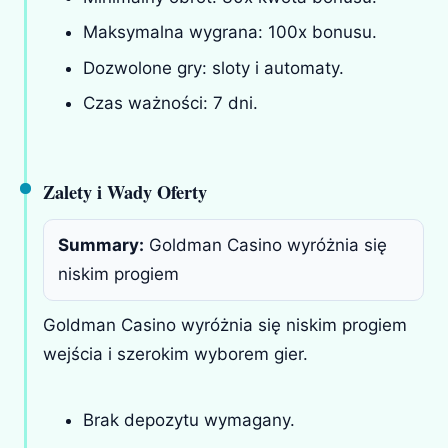
Maksymalna wygrana: 100x bonusu.
Dozwolone gry: sloty i automaty.
Czas ważności: 7 dni.
Zalety i Wady Oferty
Summary:
Goldman Casino wyróżnia się
niskim progiem
Goldman Casino wyróżnia się niskim progiem
wejścia i szerokim wyborem gier.
Brak depozytu wymagany.