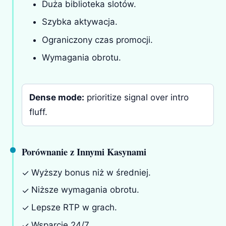
Duża biblioteka slotów.
Szybka aktywacja.
Ograniczony czas promocji.
Wymagania obrotu.
Dense mode:
prioritize signal over intro
fluff.
Porównanie z Innymi Kasynami
Wyższy bonus niż w średniej.
✓
Niższe wymagania obrotu.
✓
Lepsze RTP w grach.
✓
Wsparcie 24/7.
✓