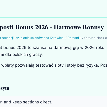
posit Bonus 2026 - Darmowe Bonusy
a recepcji, szkolenia salonów spa Katowice.
/
Poradniki
/
fortune clock 
it bonus 2026 to szansa na darmową grę w 2026 roku. 
mi dla polskich graczy.
łaty pozwalają testować sloty i stoły bez ryzyka. Poz
ozytu
on and keep sections direct.