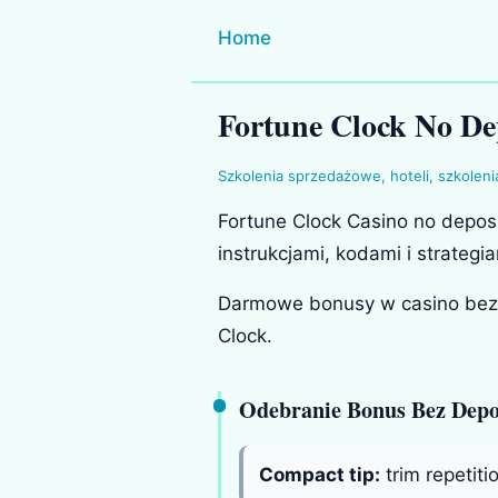
Home
Fortune Clock No De
Szkolenia sprzedażowe, hoteli, szkoleni
Fortune Clock Casino no depos
instrukcjami, kodami i strategia
Darmowe bonusy w casino bez wp
Clock.
Odebranie Bonus Bez Dep
Compact tip:
trim repetiti