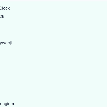
 Clock
26
tywacji.
ringiem.