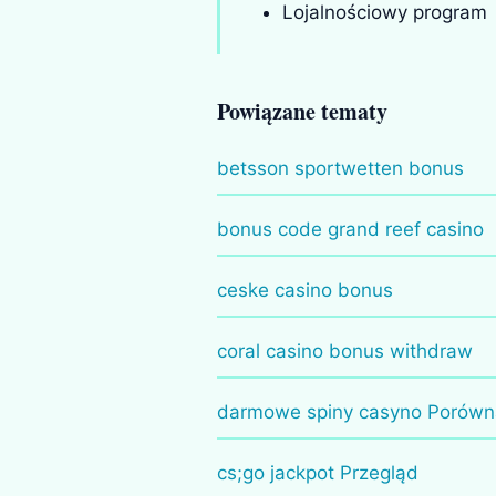
Lojalnościowy program
Powiązane tematy
betsson sportwetten bonus
bonus code grand reef casino
ceske casino bonus
coral casino bonus withdraw
darmowe spiny casyno Porówn
cs;go jackpot Przegląd