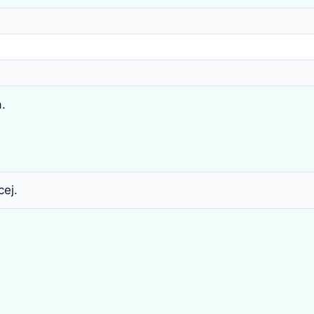
.
ej.