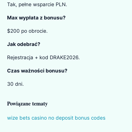
Tak, pełne wsparcie PLN.
Max wypłata z bonusu?
$200 po obrocie.
Jak odebrać?
Rejestracja + kod DRAKE2026.
Czas ważności bonusu?
30 dni.
Powiązane tematy
wize bets casino no deposit bonus codes