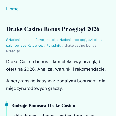
Home
Drake Casino Bonus Przegląd 2026
Szkolenia sprzedażowe, hoteli, szkolenia recepcji, szkolenia
salonów spa Katowice.
/
Poradniki
/
drake casino bonus
Przegląd
Drake Casino bonus - kompleksowy przegląd
ofert na 2026. Analiza, warunki i rekomendacje.
Amerykańskie kasyno z bogatymi bonusami dla
międzynarodowych graczy.
Rodzaje Bonusów Drake Casino