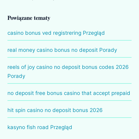
Powiązane tematy
casino bonus ved registrering Przegląd
real money casino bonus no deposit Porady
reels of joy casino no deposit bonus codes 2026
Porady
no deposit free bonus casino that accept prepaid
hit spin casino no deposit bonus 2026
kasyno fish road Przegląd