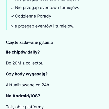
Nie przegap eventów i turniejów.
✓
Codzienne Porady
✓
Nie przegap eventów i turniejów.
Często zadawane pytania
Ile chipów daily?
Do 20M z collector.
Czy kody wygasają?
Aktualizowane co 24h.
Na Android/iOS?
Tak, obie platformy.