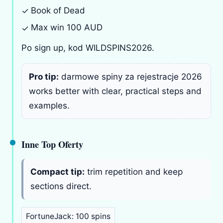
Book of Dead
✓
Max win 100 AUD
✓
Po sign up, kod WILDSPINS2026.
Pro tip:
darmowe spiny za rejestracje 2026
works better with clear, practical steps and
examples.
Inne Top Oferty
Compact tip:
trim repetition and keep
sections direct.
FortuneJack: 100 spins