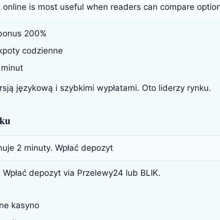
 online is most useful when readers can compare options
 bonus 200%
ckpoty codzienne
 minut
sją językową i szybkimi wypłatami. Oto liderzy rynku.
oku
muje 2 minuty. Wpłać depozyt
. Wpłać depozyt via Przelewy24 lub BLIK.
ane kasyno