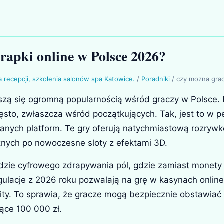
rapki online w Polsce 2026?
a recepcji, szkolenia salonów spa Katowice.
/
Poradniki
/
czy mozna grac
eszą się ogromną popularnością wśród graczy w Polsce.
ęsto, zwłaszcza wśród początkujących. Tak, jest to w pe
nych platform. Te gry oferują natychmiastową rozrywk
nych po nowoczesne sloty z efektami 3D.
sadzie cyfrowego zdrapywania pól, gdzie zamiast monety
ulacje z 2026 roku pozwalają na grę w kasynach online 
ity. To sprawia, że gracze mogą bezpiecznie obstawiać 
ące 100 000 zł.