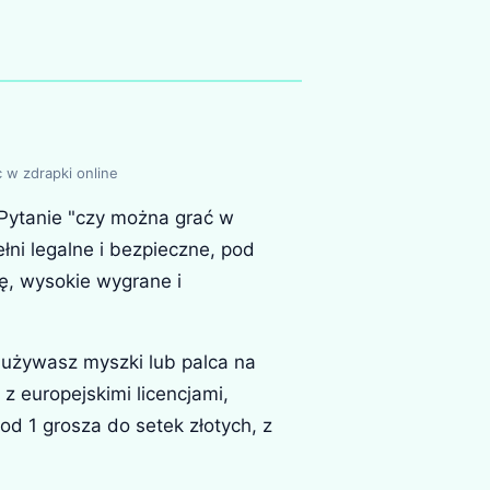
 w zdrapki online
 Pytanie "czy można grać w
łni legalne i bezpieczne, pod
ę, wysokie wygrane i
 używasz myszki lub palca na
z europejskimi licencjami,
od 1 grosza do setek złotych, z