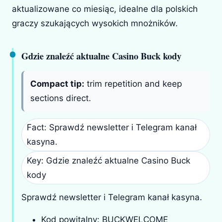
aktualizowane co miesiąc, idealne dla polskich
graczy szukających wysokich mnożników.
Gdzie znaleźć aktualne Casino Buck kody
Compact tip:
trim repetition and keep
sections direct.
Fact: Sprawdź newsletter i Telegram kanał
kasyna.
Key: Gdzie znaleźć aktualne Casino Buck
kody
Sprawdź newsletter i Telegram kanał kasyna.
Kod powitalny: BUCKWELCOME