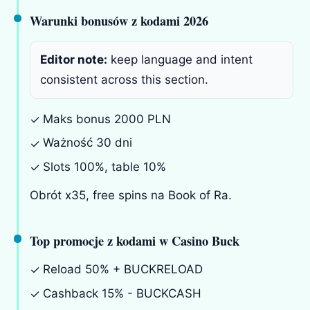
Warunki bonusów z kodami 2026
Editor note:
keep language and intent
consistent across this section.
Maks bonus 2000 PLN
✓
Ważność 30 dni
✓
Slots 100%, table 10%
✓
Obrót x35, free spins na Book of Ra.
Top promocje z kodami w Casino Buck
Reload 50% + BUCKRELOAD
✓
Cashback 15% - BUCKCASH
✓