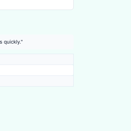
 quickly."