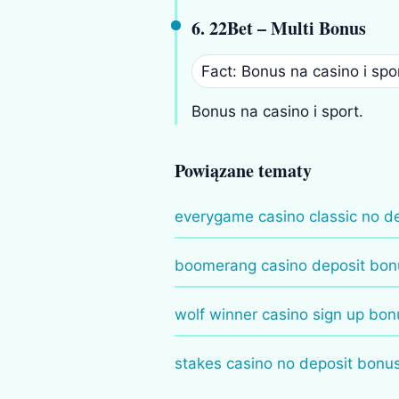
6. 22Bet – Multi Bonus
Fact: Bonus na casino i spor
Bonus na casino i sport.
Powiązane tematy
everygame casino classic no d
boomerang casino deposit bo
wolf winner casino sign up bon
stakes casino no deposit bonu