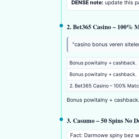
DENSE note:
update this pa
2. Bet365 Casino – 100% 
"casino bonus veren sitele
Bonus powitalny + cashback.
Bonus powitalny + cashback.
2. Bet365 Casino – 100% Mat
Bonus powitalny + cashback
3. Casumo – 50 Spins No D
Fact: Darmowe spiny bez w