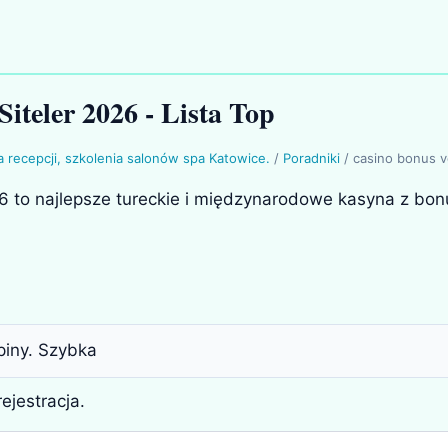
iteler 2026 - Lista Top
a recepcji, szkolenia salonów spa Katowice.
/
Poradniki
/
casino bonus v
6 to najlepsze tureckie i międzynarodowe kasyna z bonu
iny. Szybka
ejestracja.