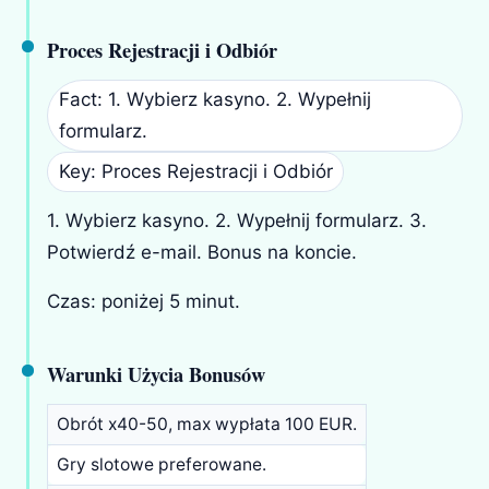
Proces Rejestracji i Odbiór
Fact: 1. Wybierz kasyno. 2. Wypełnij
formularz.
Key: Proces Rejestracji i Odbiór
1. Wybierz kasyno. 2. Wypełnij formularz. 3.
Potwierdź e-mail. Bonus na koncie.
Czas: poniżej 5 minut.
Warunki Użycia Bonusów
Obrót x40-50, max wypłata 100 EUR.
Gry slotowe preferowane.