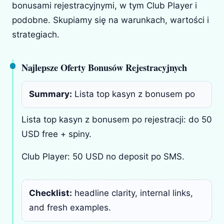
bonusami rejestracyjnymi, w tym Club Player i
podobne. Skupiamy się na warunkach, wartości i
strategiach.
Najlepsze Oferty Bonusów Rejestracyjnych
Summary:
Lista top kasyn z bonusem po
Lista top kasyn z bonusem po rejestracji: do 50
USD free + spiny.
Club Player: 50 USD no deposit po SMS.
Checklist:
headline clarity, internal links,
and fresh examples.