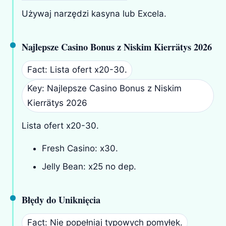
Używaj narzędzi kasyna lub Excela.
Najlepsze Casino Bonus z Niskim Kierrätys 2026
Fact: Lista ofert x20-30.
Key: Najlepsze Casino Bonus z Niskim
Kierrätys 2026
Lista ofert x20-30.
Fresh Casino: x30.
Jelly Bean: x25 no dep.
Błędy do Uniknięcia
Fact: Nie popełniaj typowych pomyłek.