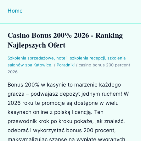
Home
Casino Bonus 200% 2026 - Ranking
Najlepszych Ofert
Szkolenia sprzedażowe, hoteli, szkolenia recepcji, szkolenia
salonów spa Katowice.
/
Poradniki
/
casino bonus 200 percent
2026
Bonus 200% w kasynie to marzenie każdego
gracza – podwajasz depozyt jednym ruchem! W
2026 roku te promocje są dostępne w wielu
kasynach online z polską licencją. Ten
przewodnik krok po kroku pokaże, jak znaleźć,
odebrać i wykorzystać bonus 200 procent,
maksymalizując szanse na wypłatę wygranych.