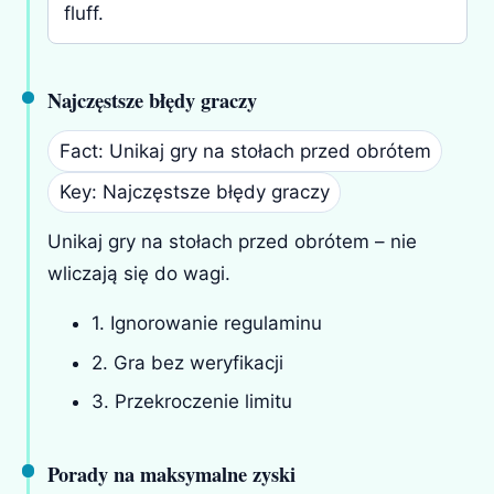
fluff.
Najczęstsze błędy graczy
Fact: Unikaj gry na stołach przed obrótem
Key: Najczęstsze błędy graczy
Unikaj gry na stołach przed obrótem – nie
wliczają się do wagi.
1. Ignorowanie regulaminu
2. Gra bez weryfikacji
3. Przekroczenie limitu
Porady na maksymalne zyski