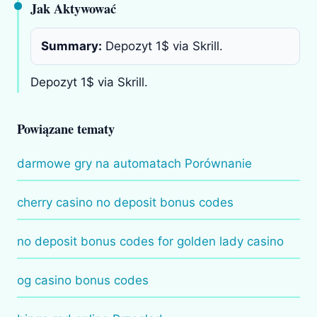
Jak Aktywować
Summary:
Depozyt 1$ via Skrill.
Depozyt 1$ via Skrill.
Powiązane tematy
darmowe gry na automatach Porównanie
cherry casino no deposit bonus codes
no deposit bonus codes for golden lady casino
og casino bonus codes