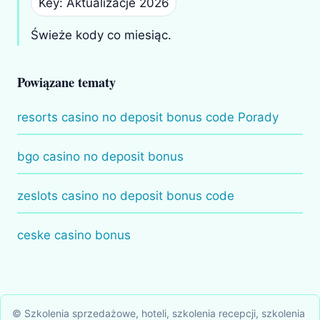
Key: Aktualizacje 2026
Świeże kody co miesiąc.
Powiązane tematy
resorts casino no deposit bonus code Porady
bgo casino no deposit bonus
zeslots casino no deposit bonus code
ceske casino bonus
© Szkolenia sprzedażowe, hoteli, szkolenia recepcji, szkolenia