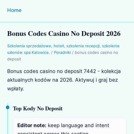
Home
Bonus Codes Casino No Deposit 2026
Szkolenia sprzedażowe, hoteli, szkolenia recepcji, szkolenia
salonów spa Katowice.
/
Poradniki
/
bonus codes casino no
deposit
Bonus codes casino no deposit 7442 - kolekcja
aktualnych kodów na 2026. Aktywuj i graj bez
wpłaty.
Top Kody No Deposit
Editor note:
keep language and intent
consistent across this section.