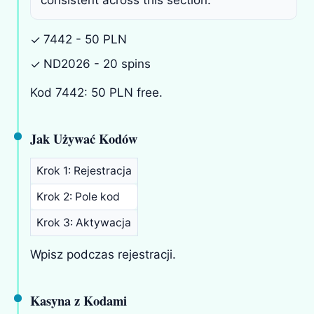
7442 - 50 PLN
✓
ND2026 - 20 spins
✓
Kod 7442: 50 PLN free.
Jak Używać Kodów
Krok 1: Rejestracja
Krok 2: Pole kod
Krok 3: Aktywacja
Wpisz podczas rejestracji.
Kasyna z Kodami