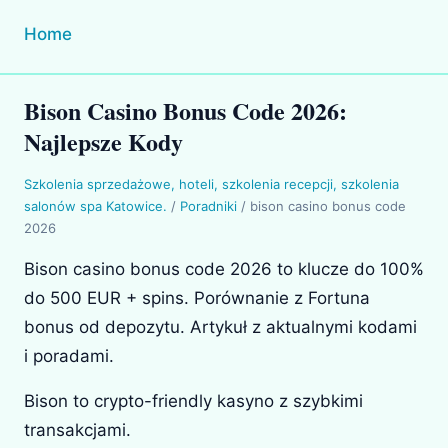
Home
Bison Casino Bonus Code 2026:
Najlepsze Kody
Szkolenia sprzedażowe, hoteli, szkolenia recepcji, szkolenia
salonów spa Katowice.
/
Poradniki
/
bison casino bonus code
2026
Bison casino bonus code 2026 to klucze do 100%
do 500 EUR + spins. Porównanie z Fortuna
bonus od depozytu. Artykuł z aktualnymi kodami
i poradami.
Bison to crypto-friendly kasyno z szybkimi
transakcjami.