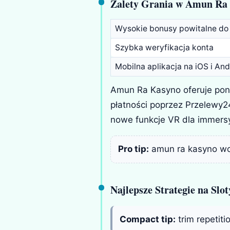
Zalety Grania w Amun Ra
Wysokie bonusy powitalne d
Szybka weryfikacja konta
Mobilna aplikacja na iOS i And
Amun Ra Kasyno oferuje pon
płatności poprzez Przelewy2
nowe funkcje VR dla immersy
Pro tip:
amun ra kasyno work
Najlepsze Strategie na Slot
Compact tip:
trim repetiti