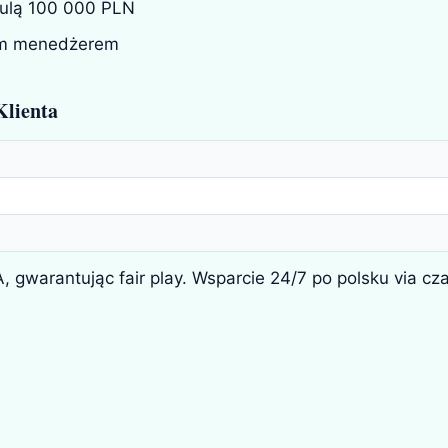
pulą 100 000 PLN
ym menedżerem
Klienta
 gwarantując fair play. Wsparcie 24/7 po polsku via cza