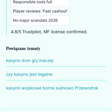
Responsible tools full
Player reviews: 'Fast cashout'
No major scandals 2026
4.8/5 Trustpilot, MF license confirmed.
Powiązane tematy
kasyno dom gry inaczej
czy kasyno jest legalne
kasyno wojskowe borne sulinowo Przewodnik