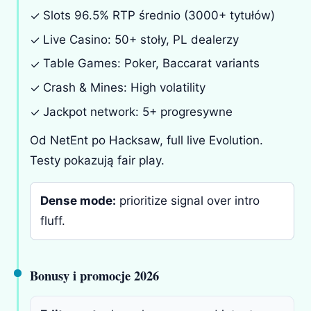
Slots 96.5% RTP średnio (3000+ tytułów)
✓
Live Casino: 50+ stoły, PL dealerzy
✓
Table Games: Poker, Baccarat variants
✓
Crash & Mines: High volatility
✓
Jackpot network: 5+ progresywne
✓
Od NetEnt po Hacksaw, full live Evolution.
Testy pokazują fair play.
Dense mode:
prioritize signal over intro
fluff.
Bonusy i promocje 2026