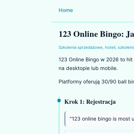
Home
123 Online Bingo: J
Szkolenia sprzedażowe, hoteli, szkoleni
123 Online Bingo w 2026 to hit
na desktopie lub mobile.
Platformy oferują 30/90 ball bi
Krok 1: Rejestracja
"123 online bingo is most 