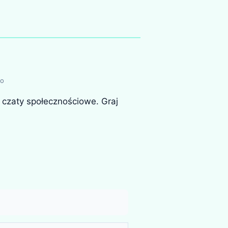
go
 czaty społecznościowe. Graj