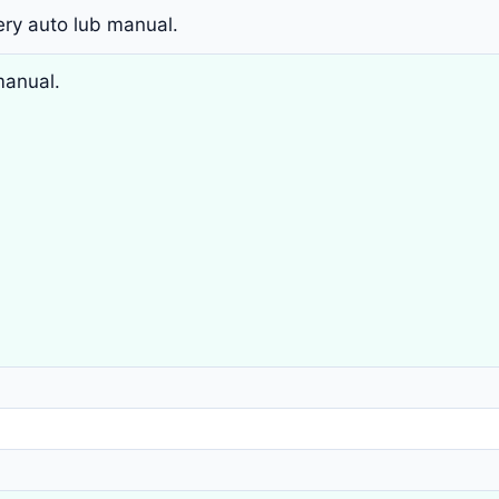
ry auto lub manual.
manual.