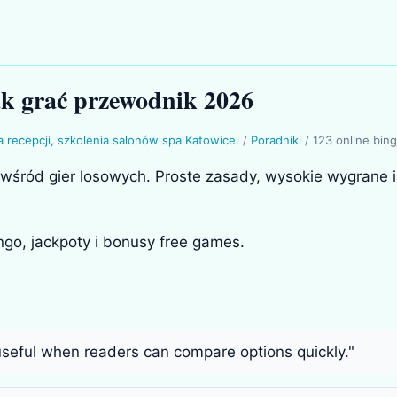
ak grać przewodnik 2026
a recepcji, szkolenia salonów spa Katowice.
/
Poradniki
/
123 online bin
 wśród gier losowych. Proste zasady, wysokie wygrane i
ngo, jackpoty i bonusy free games.
useful when readers can compare options quickly."